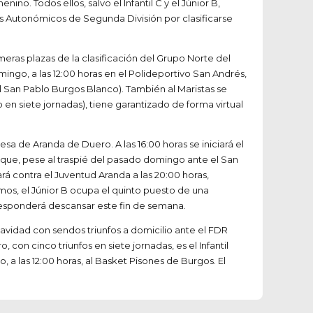
no. Todos ellos, salvo el Infantil C y el Júnior B,
 Autonómicos de Segunda División por clasificarse
eras plazas de la clasificación del Grupo Norte del
ngo, a las 12:00 horas en el Polideportivo San Andrés,
 el San Pablo Burgos Blanco). También al Maristas se
 en siete jornadas), tiene garantizado de forma virtual
sa de Aranda de Duero. A las 16:00 horas se iniciará el
B, que, pese al traspié del pasado domingo ante el San
ará contra el Juventud Aranda a las 20:00 horas,
os, el Júnior B ocupa el quinto puesto de una
orresponderá descansar este fin de semana.
vidad con sendos triunfos a domicilio ante el FDR
 con cinco triunfos en siete jornadas, es el Infantil
, a las 12:00 horas, al Basket Pisones de Burgos. El