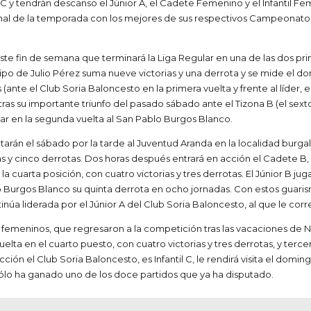
C y tendrán descanso el Júnior A, el Cadete Femenino y el Infantil Femeni
nal de la temporada con los mejores de sus respectivos Campeonatos
ste fin de semana que terminará la Liga Regular en una de las dos prim
de Julio Pérez suma nueve victorias y una derrota y se mide el domi
 (ante el Club Soria Baloncesto en la primera vuelta y frente al líder,
tras su importante triunfo del pasado sábado ante el Tizona B (el sexto
nar en la segunda vuelta al San Pablo Burgos Blanco.
arán el sábado por la tarde al Juventud Aranda en la localidad burgale
torias y cinco derrotas. Dos horas después entrará en acción el Cadete 
a cuarta posición, con cuatro victorias y tres derrotas. El Júnior B jug
 Burgos Blanco su quinta derrota en ocho jornadas. Con estos guarism
ontinúa liderada por el Júnior A del Club Soria Baloncesto, al que le c
emeninos, que regresaron a la competición tras las vacaciones de Na
a en el cuarto puesto, con cuatro victorias y tres derrotas, y tercero,
ón el Club Soria Baloncesto, es Infantil C, le rendirá visita el domingo
sólo ha ganado uno de los doce partidos que ya ha disputado.