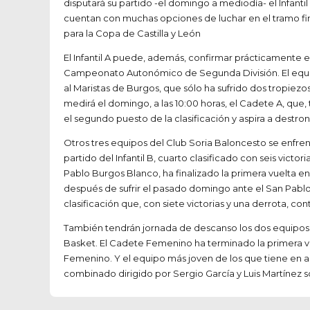
disputará su partido -el domingo a mediodía- el Infantil 
cuentan con muchas opciones de luchar en el tramo fi
para la Copa de Castilla y León
El Infantil A puede, además, confirmar prácticamente e
Campeonato Autonómico de Segunda División. El equipo 
al Maristas de Burgos, que sólo ha sufrido dos tropiezos
medirá el domingo, a las 10:00 horas, el Cadete A, que, 
el segundo puesto de la clasificación y aspira a destro
Otros tres equipos del Club Soria Baloncesto se enfrent
partido del Infantil B, cuarto clasificado con seis vic
Pablo Burgos Blanco, ha finalizado la primera vuelta en l
después de sufrir el pasado domingo ante el San Pablo
clasificación que, con siete victorias y una derrota, c
También tendrán jornada de descanso los dos equipos f
Basket. El Cadete Femenino ha terminado la primera vuelt
Femenino. Y el equipo más joven de los que tiene en acci
combinado dirigido por Sergio García y Luis Martínez 