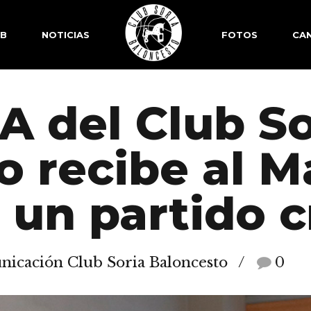
SB
NOTICIAS
FOTOS
CAN
 A del Club S
 recibe al M
un partido c
icación Club Soria Baloncesto
0