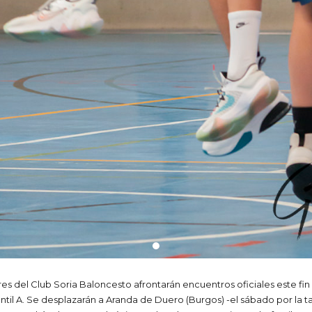
ores del Club Soria Baloncesto afrontarán encuentros oficiales este fi
l A. Se desplazarán a Aranda de Duero (Burgos) -el sábado por la tarde