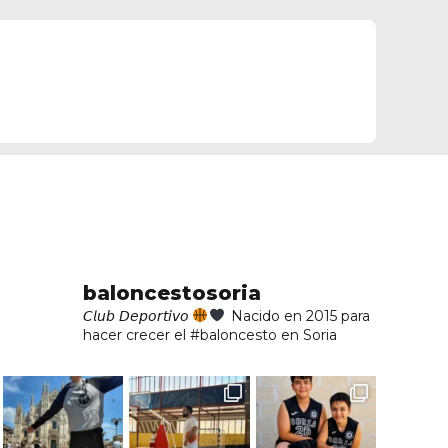
baloncestosoria
𝘊𝘭𝘶𝘣 𝘋𝘦𝘱𝘰𝘳𝘵𝘪𝘷𝘰
Nacido en 2015 para
hacer crecer el #baloncesto en Soria