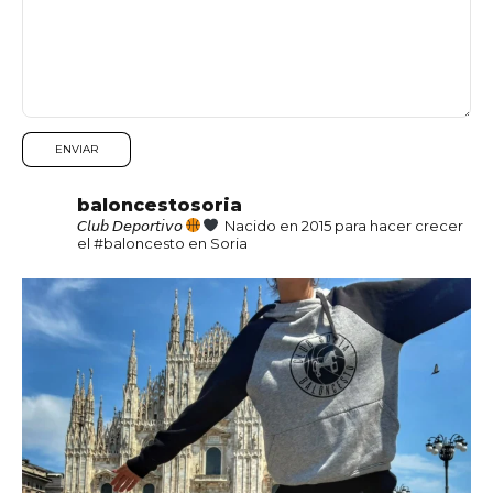
baloncestosoria
𝘊𝘭𝘶𝘣 𝘋𝘦𝘱𝘰𝘳𝘵𝘪𝘷𝘰
Nacido en 2015 para hacer crecer
el #baloncesto en Soria