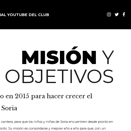
AL YOUTUBE DEL CLUB
MISIÓN
Y
OBJETIVOS
o en 2015 para hacer crecer el
 Soria
u cantera, para que los niños y niñas de Soria encuentren desde pronto en
vorito. Su misión es consolidarse y mejorar año a año para que, con un