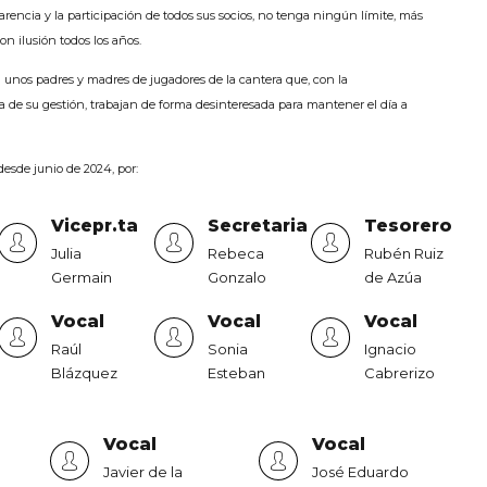
rencia y la participación de todos sus socios, no tenga ningún límite, más
on ilusión todos los años.
n unos padres y madres de jugadores de la cantera que, con la
de su gestión, trabajan de forma desinteresada para mantener el día a
desde junio de 2024, por:
e
Vicepr.ta
Secretaria
Tesorero
Julia
Rebeca
Rubén Ruiz
Germain
Gonzalo
de Azúa
Vocal
Vocal
Vocal
Raúl
Sonia
Ignacio
Blázquez
Esteban
Cabrerizo
Vocal
Vocal
Javier de la
José Eduardo