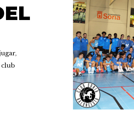
DEL
jugar,
 club