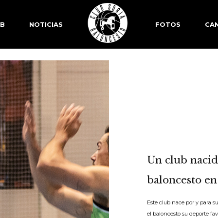
SB
NOTICIAS
FOTOS
CAN
Un club nacid
baloncesto en
Este club nace por y para s
el baloncesto su deporte fa