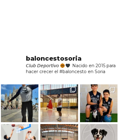
baloncestosoria
𝘊𝘭𝘶𝘣 𝘋𝘦𝘱𝘰𝘳𝘵𝘪𝘷𝘰
Nacido en 2015 para
hacer crecer el #baloncesto en Soria