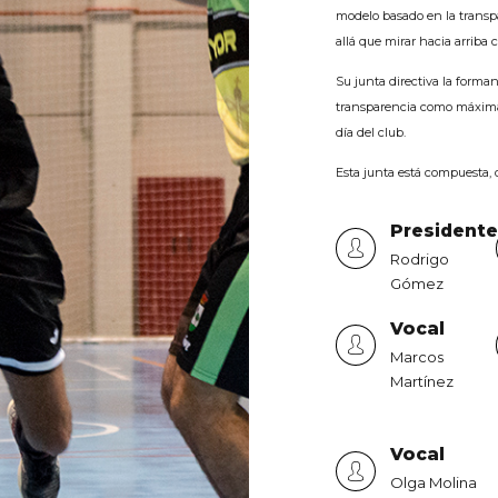
modelo basado en la transpa
allá que mirar hacia arriba c
Su junta directiva la forma
transparencia como máxima 
día del club.
Esta junta está compuesta, 
President
Rodrigo
Gómez
Vocal
Marcos
Martínez
Vocal
Olga Molina