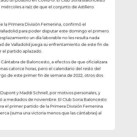
ado un positivo en Covid-19. El Club Soria Baloncesto
iércoles a raíz de que el conjunto de Astillero
 la Primera División Femenina, confirmó el
 Valladolid para poder disputar este domingo el primero
desplazamiento un día laborable no les resulta nada
d de Valladolid juega su enfrentamiento de este fin de
 el partido aplazado.
n Cántabra de Baloncesto, a efectos de que oficializara
as catorce horas, pero el calendario del resto del
rgo de este primer fin de semana de 2022, otros dos
a Dupont y Maddi Schnell, por motivos personales, y
ayó a mediados de noviembre. El Club Soria Baloncesto
a el primer partido de la Primera División Femenina
cerca (suma una victoria menos que las cántabras) al