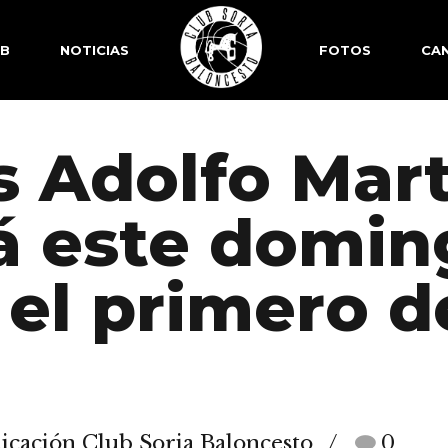
SB
NOTICIAS
FOTOS
CAN
s Adolfo Mar
á este domin
 el primero d
cación Club Soria Baloncesto
0