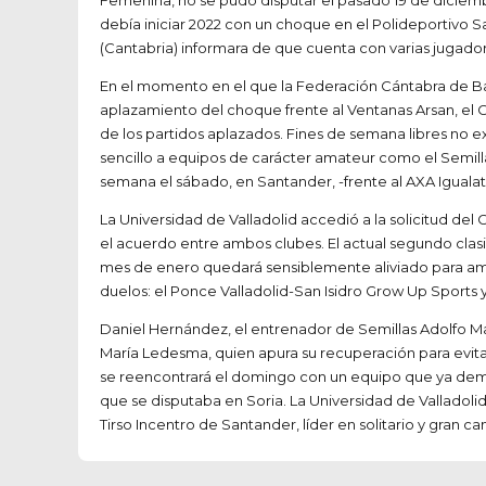
Femenina, no se pudo disputar el pasado 19 de diciembr
debía iniciar 2022 con un choque en el Polideportivo S
(Cantabria) informara de que cuenta con varias jugador
En el momento en el que la Federación Cántabra de Ba
aplazamiento del choque frente al Ventanas Arsan, el C
de los partidos aplazados. Fines de semana libres no ex
sencillo a equipos de carácter amateur como el Semilla
semana el sábado, en Santander, -frente al AXA Igualat
La Universidad de Valladolid accedió a la solicitud del
el acuerdo entre ambos clubes. El actual segundo clasi
mes de enero quedará sensiblemente aliviado para ambo
duelos: el Ponce Valladolid-San Isidro Grow Up Sports
Daniel Hernández, el entrenador de Semillas Adolfo Mar
María Ledesma, quien apura su recuperación para evita
se reencontrará el domingo con un equipo que ya demos
que se disputaba en Soria. La Universidad de Valladoli
Tirso Incentro de Santander, líder en solitario y gran 