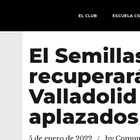
EL CLUB
ESCUELA C
El Semilla
recuperar
Valladolid
aplazados
5 de enero de 2022
by Comuni