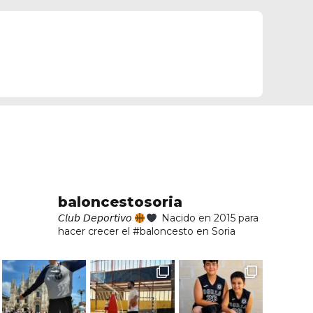
baloncestosoria
𝘊𝘭𝘶𝘣 𝘋𝘦𝘱𝘰𝘳𝘵𝘪𝘷𝘰
Nacido en 2015 para
hacer crecer el #baloncesto en Soria