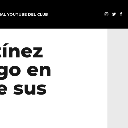
AL YOUTUBE DEL CLUB
tínez
go en
e sus