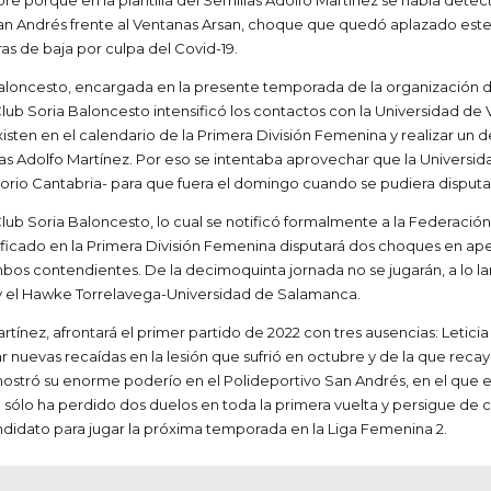
e porque en la plantilla del Semillas Adolfo Martínez se había detect
an Andrés frente al Ventanas Arsan, choque que quedó aplazado este m
as de baja por culpa del Covid-19.
loncesto, encargada en la presente temporada de la organización de
lub Soria Baloncesto intensificó los contactos con la Universidad de
isten en el calendario de la Primera División Femenina y realizar un 
s Adolfo Martínez. Por eso se intentaba aprovechar que la Universida
orio Cantabria- para que fuera el domingo cuando se pudiera disputar
 Club Soria Baloncesto, lo cual se notificó formalmente a la Federació
ficado en la Primera División Femenina disputará dos choques en apen
s contendientes. De la decimoquinta jornada no se jugarán, a lo la
 y el Hawke Torrelavega-Universidad de Salamanca.
tínez, afrontará el primer partido de 2022 con tres ausencias: Letici
r nuevas recaídas en la lesión que sufrió en octubre y de la que rec
tró su enorme poderío en el Polideportivo San Andrés, en el que er
d sólo ha perdido dos duelos en toda la primera vuelta y persigue de 
candidato para jugar la próxima temporada en la Liga Femenina 2.