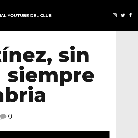
AL YOUTUBE DEL CLUB
ínez, sin
l siempre
abria
0