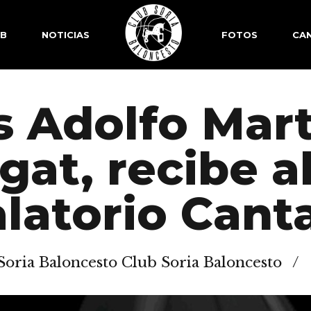
SB
NOTICIAS
FOTOS
CAN
s Adolfo Mart
gat, recibe a
ualatorio Cant
Soria Baloncesto Club Soria Baloncesto