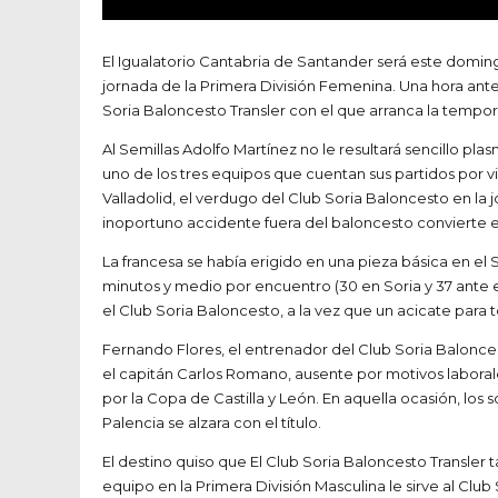
El Igualatorio Cantabria de Santander será este domingo
jornada de la Primera División Femenina. Una hora ante
Soria Baloncesto Transler con el que arranca la tempo
Al Semillas Adolfo Martínez no le resultará sencillo pl
uno de los tres equipos que cuentan sus partidos por v
Valladolid, el verdugo del Club Soria Baloncesto en la 
inoportuno accidente fuera del baloncesto convierte e
La francesa se había erigido en una pieza básica en el S
minutos y medio por encuentro (30 en Soria y 37 ante 
el Club Soria Baloncesto, a la vez que un acicate para 
Fernando Flores, el entrenador del Club Soria Balonces
el capitán Carlos Romano, ausente por motivos laboral
por la Copa de Castilla y León. En aquella ocasión, los 
Palencia se alzara con el título.
El destino quiso que El Club Soria Baloncesto Transler
equipo en la Primera División Masculina le sirve al Clu