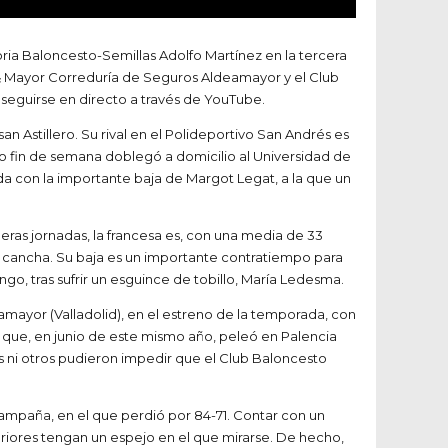
Soria Baloncesto-Semillas Adolfo Martínez en la tercera
ra & Mayor Correduría de Seguros Aldeamayor y el Club
 seguirse en directo a través de YouTube.
n Astillero. Su rival en el Polideportivo San Andrés es
do fin de semana doblegó a domicilio al Universidad de
nda con la importante baja de Margot Legat, a la que un
imeras jornadas, la francesa es, con una media de 33
a cancha. Su baja es un importante contratiempo para
go, tras sufrir un esguince de tobillo, María Ledesma.
amayor (Valladolid), en el estreno de la temporada, con
 que, en junio de este mismo año, peleó en Palencia
nos ni otros pudieron impedir que el Club Baloncesto
campaña, en el que perdió por 84-71. Contar con un
feriores tengan un espejo en el que mirarse. De hecho,