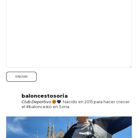
baloncestosoria
𝘊𝘭𝘶𝘣 𝘋𝘦𝘱𝘰𝘳𝘵𝘪𝘷𝘰
Nacido en 2015 para hacer crecer
el #baloncesto en Soria