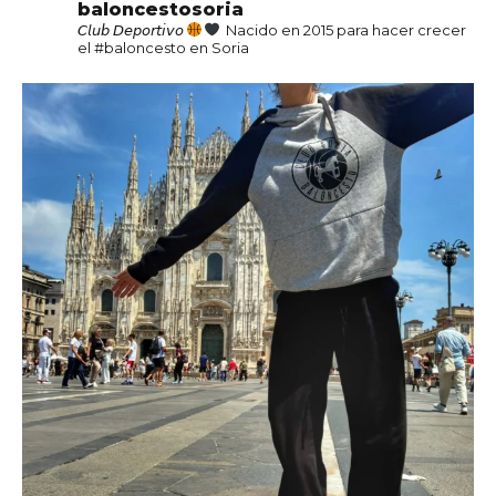
baloncestosoria
𝘊𝘭𝘶𝘣 𝘋𝘦𝘱𝘰𝘳𝘵𝘪𝘷𝘰
Nacido en 2015 para hacer crecer
el #baloncesto en Soria