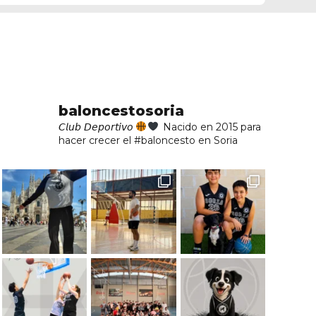
baloncestosoria
𝘊𝘭𝘶𝘣 𝘋𝘦𝘱𝘰𝘳𝘵𝘪𝘷𝘰
Nacido en 2015 para
hacer crecer el #baloncesto en Soria