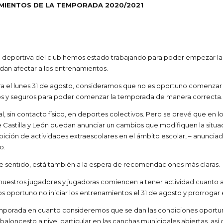
AMIENTOS DE LA TEMPORADA 2020/2021
ón deportiva del club hemos estado trabajando para poder empezar la
an afectar a los entrenamientos.
ra el lunes 31 de agosto, consideramos que no es oportuno comenzar l
olos y seguros para poder comenzar la temporada de manera correcta.
l, sin contacto físico, en deportes colectivos. Pero se prevé que en 
astilla y León puedan anunciar un cambios que modifiquen la situac
ición de actividades extraescolares en el ámbito escolar, – anunciad
o.
te sentido, está también a la espera de recomendaciones más claras.
uestros jugadores y jugadoras comiencen a tener actividad cuanto a
portuno no iniciar los entrenamientos el 31 de agosto y prorrogar el 
porada en cuanto consideremos que se dan las condiciones oportuna
 baloncesto a nivel particular en las canchas municipales abiertas, así