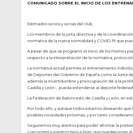
COMUNICADO SOBRE EL INICIO DE LOS ENTREN
Estimados socios y socias del club,
Los miembros de la junta directiva y de la coordinaci
normativa de la nueva normalidad y COVID-19 que pued
A pesar de que se programó el inicio de los mismos pa
respecto a la interpretación de la normativa, protoc
La normativa actual permite el entrenamiento individua
de Deportes del Gobierno de España como la Junta de C
además la incertidumbre y preocupación de si la prohib
Castilla y León-, pueda extenderse al deporte federad
La Federación de Baloncesto de Castilla y León, en es
Por todo ello, y aunque todos estamos deseando que n
posibles novedades próximas, y por tanto consideramos o
Seguiremos muy atentos para poder afrontar la pretem
y recordad a vuestros hijos e hijas que pueden jugar al