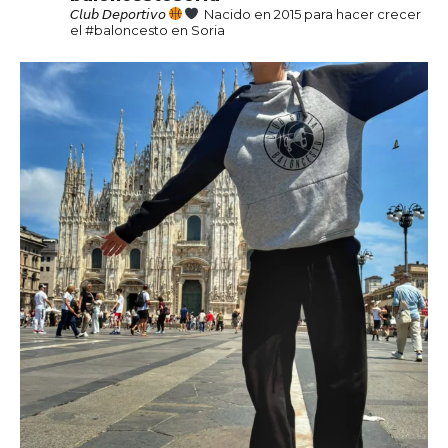
𝘊𝘭𝘶𝘣 𝘋𝘦𝘱𝘰𝘳𝘵𝘪𝘷𝘰
Nacido en 2015 para hacer crecer
el #baloncesto en Soria