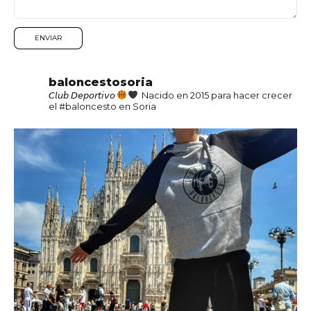
baloncestosoria
𝘊𝘭𝘶𝘣 𝘋𝘦𝘱𝘰𝘳𝘵𝘪𝘷𝘰
Nacido en 2015 para hacer crecer
el #baloncesto en Soria