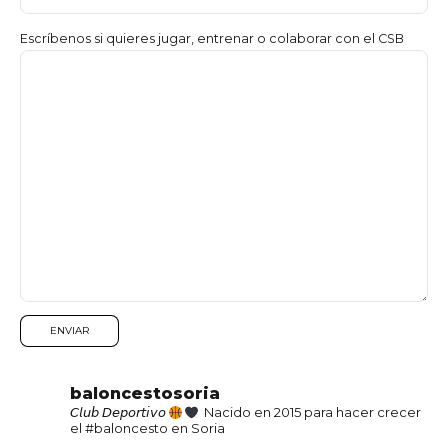
Escríbenos si quieres jugar, entrenar o colaborar con el CSB
baloncestosoria
𝘊𝘭𝘶𝘣 𝘋𝘦𝘱𝘰𝘳𝘵𝘪𝘷𝘰
Nacido en 2015 para hacer crecer
el #baloncesto en Soria