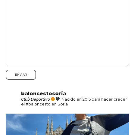
baloncestosoria
𝘊𝘭𝘶𝘣 𝘋𝘦𝘱𝘰𝘳𝘵𝘪𝘷𝘰
Nacido en 2015 para hacer crecer
el #baloncesto en Soria