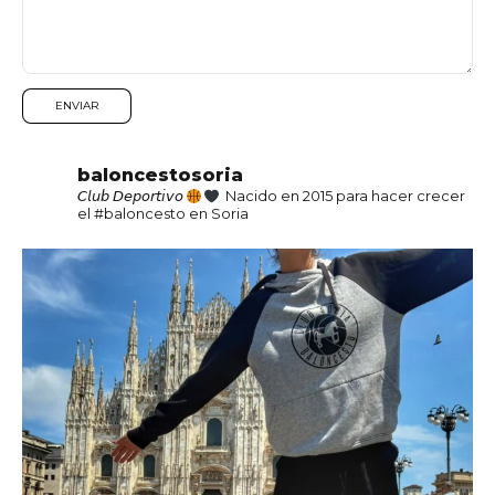
baloncestosoria
𝘊𝘭𝘶𝘣 𝘋𝘦𝘱𝘰𝘳𝘵𝘪𝘷𝘰
Nacido en 2015 para hacer crecer
el #baloncesto en Soria