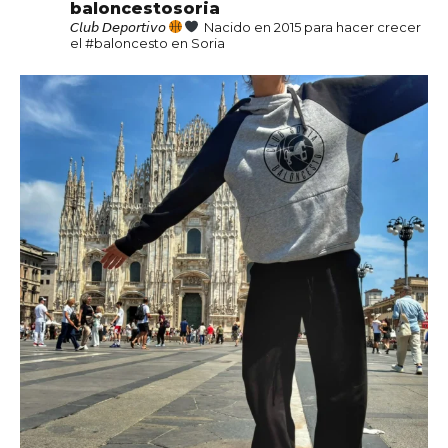
baloncestosoria
𝘊𝘭𝘶𝘣 𝘋𝘦𝘱𝘰𝘳𝘵𝘪𝘷𝘰
Nacido en 2015 para hacer crecer
el #baloncesto en Soria