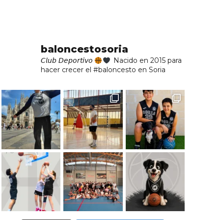
baloncestosoria
𝘊𝘭𝘶𝘣 𝘋𝘦𝘱𝘰𝘳𝘵𝘪𝘷𝘰
Nacido en 2015 para
hacer crecer el #baloncesto en Soria