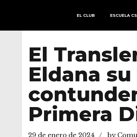
EL CLUB
ESCUELA C
El Transle
Eldana su
contundent
Primera D
29 de enero de 2024
by Comun