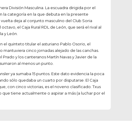
era División Masculina. La escuadra dirigida por el
n la categoría en la que debuta en la presente
 vuelta deja al conjunto masculino del Club Soria
ctavo, el Caja Rural RDL de León, que será el rival al
la y León.
el quinteto titular el asturiano Pablo Osorio, el
 mantuviera cinco jornadas alejado de las canchas.
 Prado y los canteranos Martín Navas y Javier de la
e sumaron al menos un punto.
ansler ya sumaba 15 puntos. Este dato evidencia la poca
ando sólo quedaba un cuarto por disputarse. El Caja
ue, con cinco victorias, es el noveno clasificado. Txus
o que tiene actualmente o aspirar a más (a luchar por el