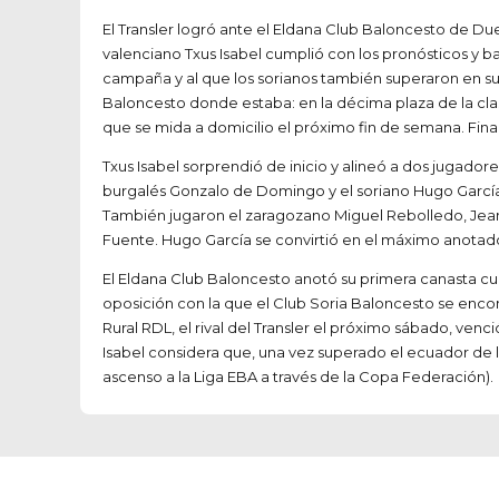
El Transler logró ante el Eldana Club Baloncesto de Due
valenciano Txus Isabel cumplió con los pronósticos y b
campaña y al que los sorianos también superaron en su 
Baloncesto donde estaba: en la décima plaza de la clasi
que se mida a domicilio el próximo fin de semana. Finali
Txus Isabel sorprendió de inicio y alineó a dos jugador
burgalés Gonzalo de Domingo y el soriano Hugo García
También jugaron el zaragozano Miguel Rebolledo, Jean Ca
Fuente. Hugo García se convirtió en el máximo anotado
El Eldana Club Baloncesto anotó su primera canasta cua
oposición con la que el Club Soria Baloncesto se encon
Rural RDL, el rival del Transler el próximo sábado, venc
Isabel considera que, una vez superado el ecuador de la
ascenso a la Liga EBA a través de la Copa Federación).