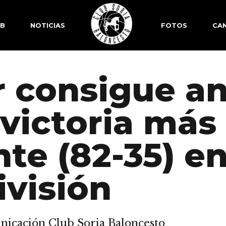
SB
NOTICIAS
FOTOS
CAN
r consigue an
 victoria más
e (82-35) en
ivisión
icación Club Soria Baloncesto