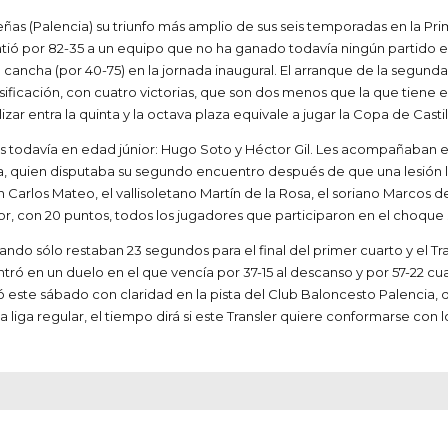
ñas (Palencia) su triunfo más amplio de sus seis temporadas en la Prim
atió por 82-35 a un equipo que no ha ganado todavía ningún partido e
cancha (por 40-75) en la jornada inaugural. El arranque de la segunda
ficación, con cuatro victorias, que son dos menos que la que tiene el o
zar entra la quinta y la octava plaza equivale a jugar la Copa de Castil
es todavía en edad júnior: Hugo Soto y Héctor Gil. Les acompañaban en 
, quien disputaba su segundo encuentro después de que una lesión lo
rlos Mateo, el vallisoletano Martín de la Rosa, el soriano Marcos del
r, con 20 puntos, todos los jugadores que participaron en el choqu
ndo sólo restaban 23 segundos para el final del primer cuarto y el Tr
tró en un duelo en el que vencía por 37-15 al descanso y por 57-22 cu
ió este sábado con claridad en la pista del Club Baloncesto Palencia, q
 liga regular, el tiempo dirá si este Transler quiere conformarse con l