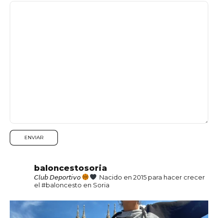
baloncestosoria
𝘊𝘭𝘶𝘣 𝘋𝘦𝘱𝘰𝘳𝘵𝘪𝘷𝘰
Nacido en 2015 para hacer crecer
el #baloncesto en Soria