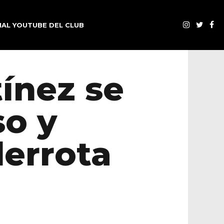
AL YOUTUBE DEL CLUB
tínez se
so y
derrota