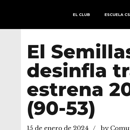
EL CLUB
ESCUELA C
El Semilla
desinfla t
estrena 2
(90-53)
15 de enero de 2024
by Comun