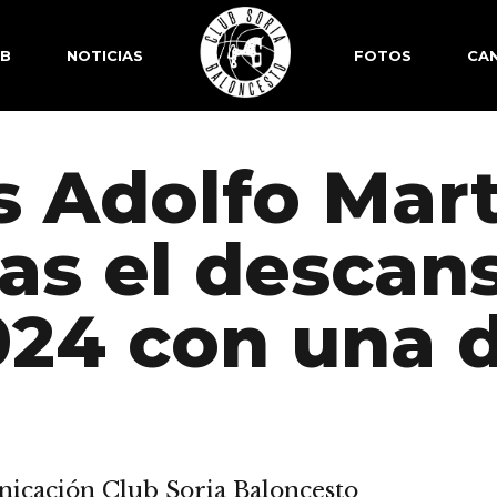
SB
NOTICIAS
FOTOS
CAN
s Adolfo Mar
ras el descan
024 con una 
icación Club Soria Baloncesto