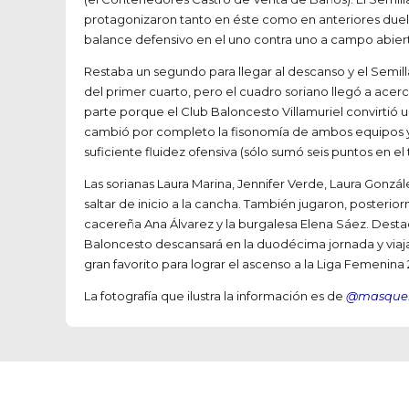
protagonizaron tanto en éste como en anteriores duelos.
balance defensivo en el uno contra uno a campo abier
Restaba un segundo para llegar al descanso y el Semilla
del primer cuarto, pero el cuadro soriano llegó a acerc
parte porque el Club Baloncesto Villamuriel convirtió 
cambió por completo la fisonomía de ambos equipos y co
suficiente fluidez ofensiva (sólo sumó seis puntos en el
Las sorianas Laura Marina, Jennifer Verde, Laura González
saltar de inicio a la cancha. También jugaron, posterio
cacereña Ana Álvarez y la burgalesa Elena Sáez. Desta
Baloncesto descansará en la duodécima jornada y viajará
gran favorito para lograr el ascenso a la Liga Femenina 
La fotografía que ilustra la información es de
@masqueb