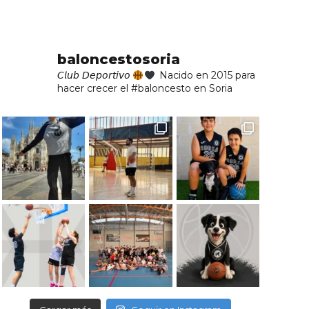
baloncestosoria
𝘊𝘭𝘶𝘣 𝘋𝘦𝘱𝘰𝘳𝘵𝘪𝘷𝘰
Nacido en 2015 para
hacer crecer el #baloncesto en Soria