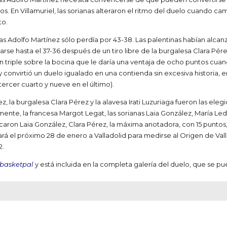
 En Villamuriel, las sorianas alteraron el ritmo del duelo cuando cam
to.
s Adolfo Martínez sólo perdía por 43-38. Las palentinas habían alcanz
arse hasta el 37-36 después de un tiro libre de la burgalesa Clara Pére
un triple sobre la bocina que le daría una ventaja de ocho puntos cua
nvirtió un duelo igualado en una contienda sin excesiva historia, en 
 tercer cuarto y nueve en el último).
, la burgalesa Clara Pérez y la alavesa Irati Luzuriaga fueron las elegi
rmente, la francesa Margot Legat, las sorianas Laia González, María Led
caron Laia González, Clara Pérez, la máxima anotadora, con 15 puntos
 el próximo 28 de enero a Valladolid para medirse al Origen de Valladol
2.
asketpal
y está incluida en la completa galería del duelo, que se pu