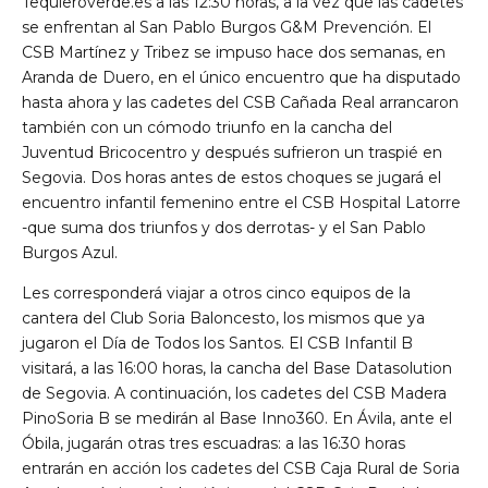
Tequieroverde.es a las 12:30 horas, a la vez que las cadetes
se enfrentan al San Pablo Burgos G&M Prevención. El
CSB Martínez y Tribez se impuso hace dos semanas, en
Aranda de Duero, en el único encuentro que ha disputado
hasta ahora y las cadetes del CSB Cañada Real arrancaron
también con un cómodo triunfo en la cancha del
Juventud Bricocentro y después sufrieron un traspié en
Segovia. Dos horas antes de estos choques se jugará el
encuentro infantil femenino entre el CSB Hospital Latorre
-que suma dos triunfos y dos derrotas- y el San Pablo
Burgos Azul.
Les corresponderá viajar a otros cinco equipos de la
cantera del Club Soria Baloncesto, los mismos que ya
jugaron el Día de Todos los Santos. El CSB Infantil B
visitará, a las 16:00 horas, la cancha del Base Datasolution
de Segovia. A continuación, los cadetes del CSB Madera
PinoSoria B se medirán al Base Inno360. En Ávila, ante el
Óbila, jugarán otras tres escuadras: a las 16:30 horas
entrarán en acción los cadetes del CSB Caja Rural de Soria