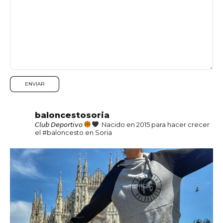
baloncestosoria
𝘊𝘭𝘶𝘣 𝘋𝘦𝘱𝘰𝘳𝘵𝘪𝘷𝘰
Nacido en 2015 para hacer crecer
el #baloncesto en Soria