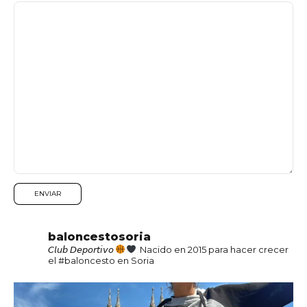
baloncestosoria
𝘊𝘭𝘶𝘣 𝘋𝘦𝘱𝘰𝘳𝘵𝘪𝘷𝘰
Nacido en 2015 para hacer crecer
el #baloncesto en Soria