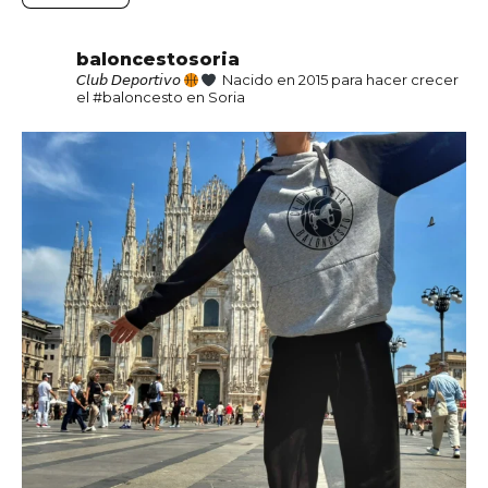
baloncestosoria
𝘊𝘭𝘶𝘣 𝘋𝘦𝘱𝘰𝘳𝘵𝘪𝘷𝘰
Nacido en 2015 para hacer crecer
el #baloncesto en Soria