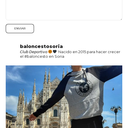
baloncestosoria
𝘊𝘭𝘶𝘣 𝘋𝘦𝘱𝘰𝘳𝘵𝘪𝘷𝘰
Nacido en 2015 para hacer crecer
el #baloncesto en Soria