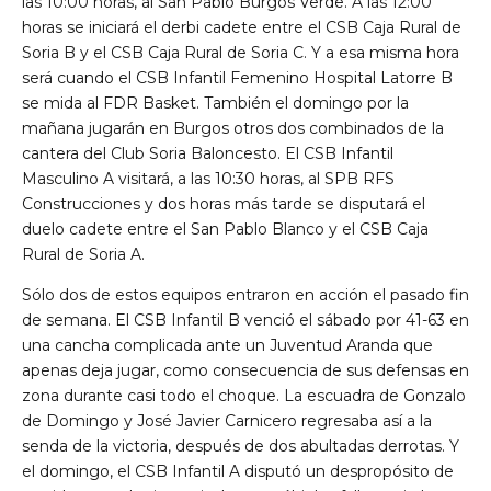
las 10:00 horas, al San Pablo Burgos Verde. A las 12:00
horas se iniciará el derbi cadete entre el CSB Caja Rural de
Soria B y el CSB Caja Rural de Soria C. Y a esa misma hora
será cuando el CSB Infantil Femenino Hospital Latorre B
se mida al FDR Basket. También el domingo por la
mañana jugarán en Burgos otros dos combinados de la
cantera del Club Soria Baloncesto. El CSB Infantil
Masculino A visitará, a las 10:30 horas, al SPB RFS
Construcciones y dos horas más tarde se disputará el
duelo cadete entre el San Pablo Blanco y el CSB Caja
Rural de Soria A.
Sólo dos de estos equipos entraron en acción el pasado fin
de semana. El CSB Infantil B venció el sábado por 41-63 en
una cancha complicada ante un Juventud Aranda que
apenas deja jugar, como consecuencia de sus defensas en
zona durante casi todo el choque. La escuadra de Gonzalo
de Domingo y José Javier Carnicero regresaba así a la
senda de la victoria, después de dos abultadas derrotas. Y
el domingo, el CSB Infantil A disputó un despropósito de