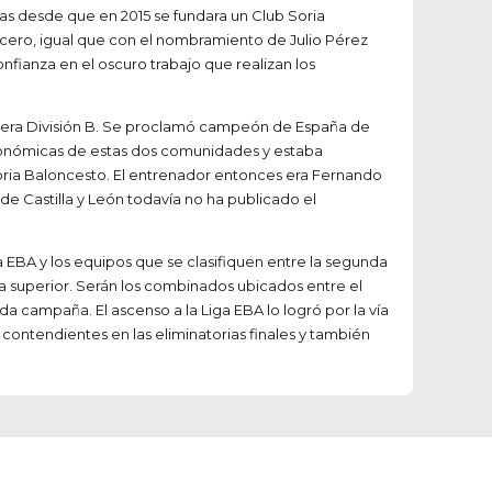
ías desde que en 2015 se fundara un Club Soria
icero, igual que con el nombramiento de Julio Pérez
fianza en el oscuro trabajo que realizan los
rimera División B. Se proclamó campeón de España de
utonómicas de estas dos comunidades y estaba
 Soria Baloncesto. El entrenador entonces era Fernando
 de Castilla y León todavía no ha publicado el
EBA y los equipos que se clasifiquen entre la segunda
ía superior. Serán los combinados ubicados entre el
ada campaña. El ascenso a la Liga EBA lo logró por la vía
 contendientes en las eliminatorias finales y también