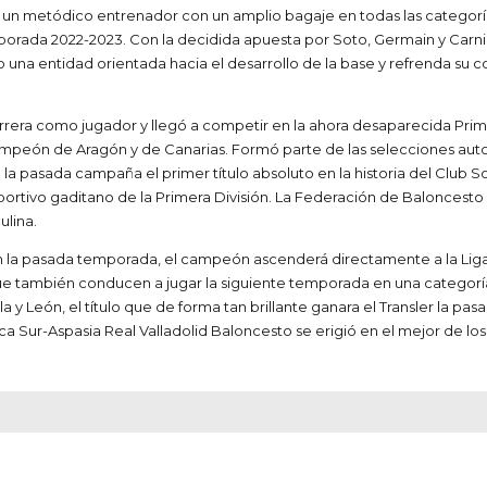
ero, un metódico entrenador con un amplio bagaje en todas las categor
mporada 2022-2023. Con la decidida apuesta por Soto, Germain y Carn
a entidad orientada hacia el desarrollo de la base y refrenda su con
carrera como jugador y llegó a competir en la ahora desaparecida P
e campeón de Aragón y de Canarias. Formó parte de las selecciones a
a la pasada campaña el primer título absoluto en la historia del Club
Deportivo gaditano de la Primera División. La Federación de Baloncesto
ulina.
n la pasada temporada, el campeón ascenderá directamente a la Liga 
s que también conducen a jugar la siguiente temporada en una categor
 y León, el título que de forma tan brillante ganara el Transler la pas
ica Sur-Aspasia Real Valladolid Baloncesto se erigió en el mejor de los