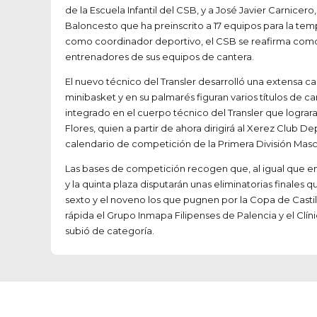
de la Escuela Infantil del CSB, y a José Javier Carnic
Baloncesto que ha preinscrito a 17 equipos para la te
como coordinador deportivo, el CSB se reafirma como un
entrenadores de sus equipos de cantera.
El nuevo técnico del Transler desarrolló una extensa 
minibasket y en su palmarés figuran varios títulos d
integrado en el cuerpo técnico del Transler que lograr
Flores, quien a partir de ahora dirigirá al Xerez Club 
calendario de competición de la Primera División Masc
Las bases de competición recogen que, al igual que e
y la quinta plaza disputarán unas eliminatorias finale
sexto y el noveno los que pugnen por la Copa de Castilla
rápida el Grupo Inmapa Filipenses de Palencia y el Clín
subió de categoría.