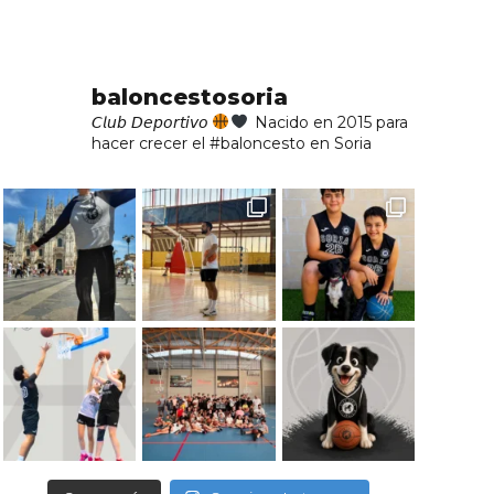
baloncestosoria
𝘊𝘭𝘶𝘣 𝘋𝘦𝘱𝘰𝘳𝘵𝘪𝘷𝘰
Nacido en 2015 para
hacer crecer el #baloncesto en Soria