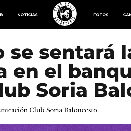
SB
NOTICIAS
FOTOS
CAN
 se sentará 
 en el banqui
lub Soria Ba
icación Club Soria Baloncesto