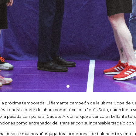
 la próxima temporada. El flamante campeón de la última Copa de Casti
drés- tendrá a partir de ahora como técnico a Jesús Soto, quien fuer
ió la pasada campaña al Cadete A, con el que alcanzó un brillante terc
ciones como entrenador del Transler con su incansable trabajo con la
era durante muchos años jugadora profesional de baloncesto y enrol