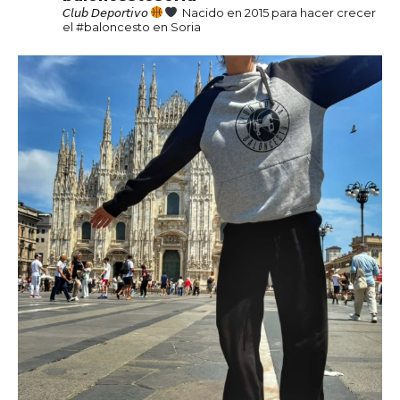
𝘊𝘭𝘶𝘣 𝘋𝘦𝘱𝘰𝘳𝘵𝘪𝘷𝘰
Nacido en 2015 para hacer crecer
el #baloncesto en Soria