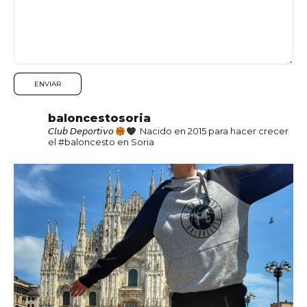
baloncestosoria
𝘊𝘭𝘶𝘣 𝘋𝘦𝘱𝘰𝘳𝘵𝘪𝘷𝘰
Nacido en 2015 para hacer crecer
el #baloncesto en Soria