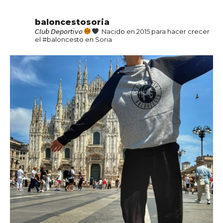
baloncestosoria
𝘊𝘭𝘶𝘣 𝘋𝘦𝘱𝘰𝘳𝘵𝘪𝘷𝘰
Nacido en 2015 para hacer crecer
el #baloncesto en Soria