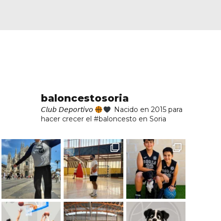
baloncestosoria
𝘊𝘭𝘶𝘣 𝘋𝘦𝘱𝘰𝘳𝘵𝘪𝘷𝘰
Nacido en 2015 para
hacer crecer el #baloncesto en Soria