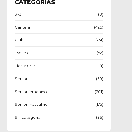
CATEGORÍAS
3×3
(8)
Cantera
(426)
Club
(251)
Escuela
(52)
Fiesta CSB
(1)
Senior
(50)
Senior femenino
(201)
Senior masculino
(175)
Sin categoría
(36)