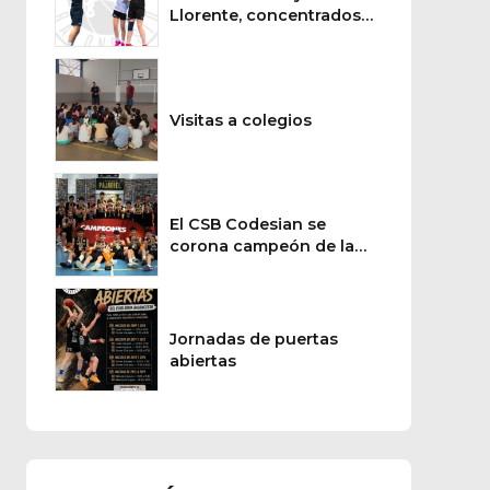
Llorente, concentrados
con la selección de CyL
Visitas a colegios
El CSB Codesian se
corona campeón de la
Copa de Castilla y León
cadete masculina
Jornadas de puertas
abiertas