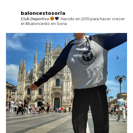
baloncestosoria
𝘊𝘭𝘶𝘣 𝘋𝘦𝘱𝘰𝘳𝘵𝘪𝘷𝘰
Nacido en 2015 para hacer crecer
el #baloncesto en Soria